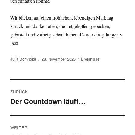
verschnaufen konnte.
Wir blicken auf einen fröhlichen, lebendigen Markttag
zurück und danken allen, die mitgeholfen, gebacken,
gebastelt und vorbeigeschaut haben. Es war ein gelungenes
Fest!
Autor
Veröffentlicht
Kategorien
Julia Bornholdt
28. November 2025
Ereignisse
am
Beitragsnavigation
ZURÜCK
Der Countdown läuft…
Vorheriger
Beitrag:
WEITER