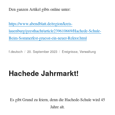
Den ganzen Artikel gibts online unter:
https://www.abendblatt.de/region/kreis-
lauenburg/geesthacht/article239610669/Hachede-Schule-
Beim-Sommerfest-gruesst-ein-neuer-Rektor.html
Autor
Veröffentlicht
Kategorien
f.deutsch
20. September 2023
Ereignisse
,
Verwaltung
am
Hachede Jahrmarkt!
Es gibt Grund zu feiern, denn die Hachede-Schule wird 45
Jahre alt.