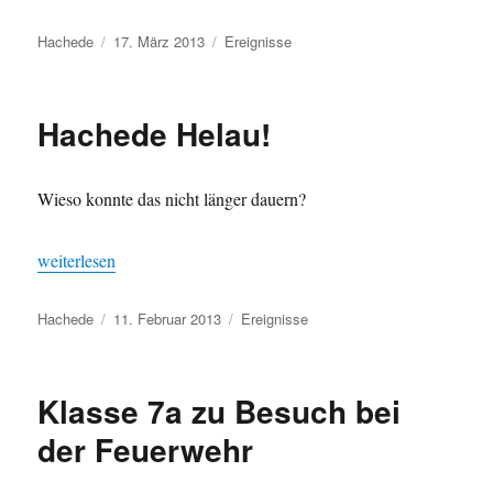
Autor
Veröffentlicht
Kategorien
Hachede
17. März 2013
Ereignisse
am
Hachede Helau!
Wieso konnte das nicht länger dauern?
„Hachede Helau!“
weiterlesen
Autor
Veröffentlicht
Kategorien
Hachede
11. Februar 2013
Ereignisse
am
Klasse 7a zu Besuch bei
der Feuerwehr