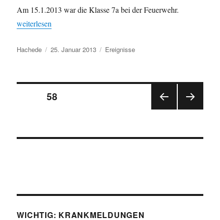
Am 15.1.2013 war die Klasse 7a bei der Feuerwehr.
„Klasse 7a zu Besuch bei der Feuerwehr“
weiterlesen
Autor
Veröffentlicht
Kategorien
Hachede
25. Januar 2013
Ereignisse
am
Seitennummerierung
SEITE
58
VOR
NÄC
der
HERI
HSTE
GE
SEIT
Beiträge
SEIT
E
E
WICHTIG: KRANKMELDUNGEN