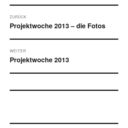
Beitragsnavigation
ZURÜCK
Projektwoche 2013 – die Fotos
Vorheriger
Beitrag:
WEITER
Projektwoche 2013
Nächster
Beitrag: