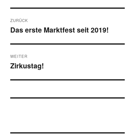
Beitragsnavigation
ZURÜCK
Das erste Marktfest seit 2019!
Vorheriger
Beitrag:
WEITER
Zirkustag!
Nächster
Beitrag: