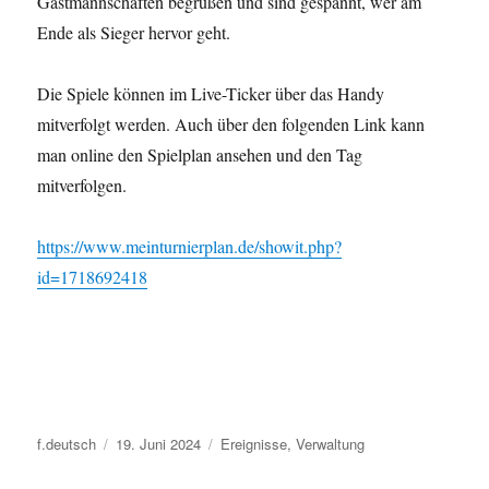
Gastmannschaften begrüßen und sind gespannt, wer am
Ende als Sieger hervor geht.
Die Spiele können im Live-Ticker über das Handy
mitverfolgt werden. Auch über den folgenden Link kann
man online den Spielplan ansehen und den Tag
mitverfolgen.
https://www.meinturnierplan.de/showit.php?
id=1718692418
Autor
Veröffentlicht
Kategorien
f.deutsch
19. Juni 2024
Ereignisse
,
Verwaltung
am